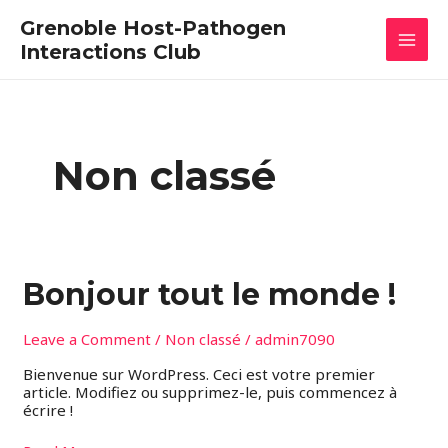
Skip
MAI
Grenoble Host-Pathogen
to
content
Interactions Club
MEN
Non classé
Bonjour
Bonjour tout le monde !
tout
le
monde !
Leave a Comment
/
Non classé
/
admin7090
Bienvenue sur WordPress. Ceci est votre premier
article. Modifiez ou supprimez-le, puis commencez à
écrire !