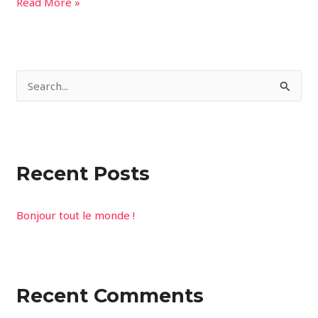
Read More »
S
e
a
r
Recent Posts
c
h
Bonjour tout le monde !
f
o
r
:
Recent Comments